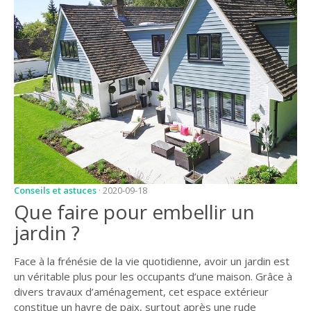
JARDIN
CONSEILS ET
ASTUCES
GUIDES
JARDIN
ENTRETIEN
PISCINE
ENTRETIEN
Conseils et astuces
· 2020-09-18
PARTENAIRES
Que faire pour embellir un
jardin ?
LIGNE JARDIN
INFO PAYSAGISTE
Face à la frénésie de la vie quotidienne, avoir un jardin est
un véritable plus pour les occupants d’une maison. Grâce à
GUIDE JARDIN ET
divers travaux d’aménagement, cet espace extérieur
PAYSAGE
constitue un havre de paix, surtout après une rude