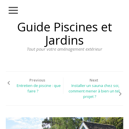
Close
Skip
Guide Piscines et
AMÉNAGEMENT
to
EXTÉRIEUR
content
Jardins
BORDURE
Tout pour votre aménagement extérieur
CLÔTURE
ECLAIRAGE
PLANTES ET
PLANTATIONS
Previous
Next
Entretien de piscine : que
Installer un sauna chez soi,
REVÊTEMENT
faire ?
comment mener à bien un tel
projet ?
SPA ET JACUZZI
TERRASSE
DOSSIER