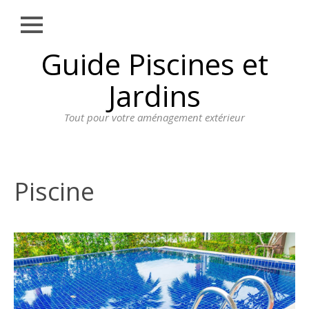
Close
Skip
Guide Piscines et
AMÉNAGEMENT
to
EXTÉRIEUR
content
Jardins
BORDURE
Tout pour votre aménagement extérieur
CLÔTURE
ECLAIRAGE
PLANTES ET
Piscine
PLANTATIONS
REVÊTEMENT
SPA ET JACUZZI
TERRASSE
DOSSIER