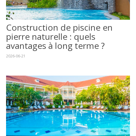
GUIDE JARDIN
ELAGAGE ET
COMPAGNIE
Construction de piscine en
pierre naturelle : quels
avantages à long terme ?
2026-06-21