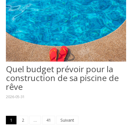
Quel budget prévoir pour la
construction de sa piscine de
rêve
2026-05-31
Pagination
1
2
…
41
Suivant
des