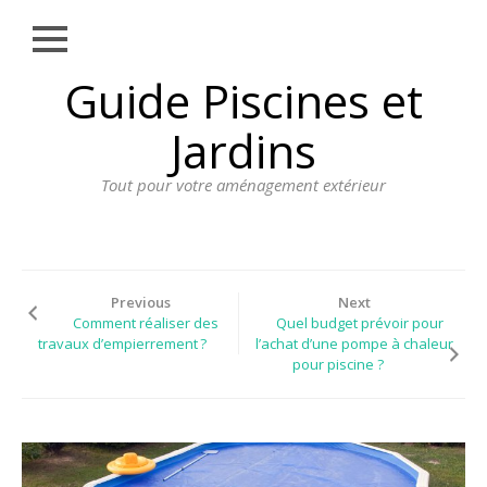
Close
Skip
Guide Piscines et
AMÉNAGEMENT
to
EXTÉRIEUR
content
Jardins
BORDURE
Tout pour votre aménagement extérieur
CLÔTURE
ECLAIRAGE
PLANTES ET
PLANTATIONS
Previous
Next
Comment réaliser des
Quel budget prévoir pour
REVÊTEMENT
travaux d’empierrement ?
l’achat d’une pompe à chaleur
pour piscine ?
SPA ET JACUZZI
TERRASSE
DOSSIER