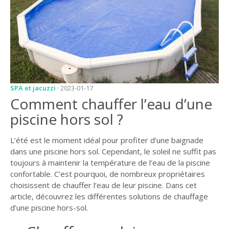
JARDIN
CONSEILS ET
ASTUCES
GUIDES
JARDIN
SPA et jacuzzi
· 2023-01-17
ENTRETIEN
Comment chauffer l’eau d’une
PISCINE
piscine hors sol ?
ENTRETIEN
L’été est le moment idéal pour profiter d’une baignade
PARTENAIRES
dans une piscine hors sol. Cependant, le soleil ne suffit pas
toujours à maintenir la température de l’eau de la piscine
LIGNE JARDIN
confortable. C’est pourquoi, de nombreux propriétaires
choisissent de chauffer l’eau de leur piscine. Dans cet
INFO PAYSAGISTE
article, découvrez les différentes solutions de chauffage
d’une piscine hors-sol.
GUIDE JARDIN ET
PAYSAGE