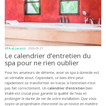
JARDIN
CONSEILS ET
ASTUCES
GUIDES
JARDIN
ENTRETIEN
SPA et jacuzzi
· 2026-05-31
PISCINE
Le calendrier d’entretien du
ENTRETIEN
spa pour ne rien oublier
PARTENAIRES
Pour les amateurs de détente, avoir un spa à domicile est
un véritable atout. Cependant, ce bien-être peut
LIGNE JARDIN
rapidement se transformer en tracas si l’entretien n’est
INFO PAYSAGISTE
pas fait correctement. Un
calendrier d’entretien
bien
établi est crucial pour garantir la qualité de l’eau et
GUIDE JARDIN ET
prolonger la durée de vie de votre installation. Que vous
PAYSAGE
soyez un propriétaire chevronné ou un novice en matière