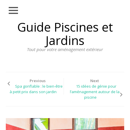
Close
Skip
Guide Piscines et
AMÉNAGEMENT
to
EXTÉRIEUR
content
Jardins
BORDURE
Tout pour votre aménagement extérieur
CLÔTURE
ECLAIRAGE
PLANTES ET
PLANTATIONS
Previous
Next
Spa gonflable : le bien-être
15 idées de génie pour
REVÊTEMENT
à petit prix dans son jardin
l’aménagement autour de la
piscine
SPA ET JACUZZI
TERRASSE
DOSSIER