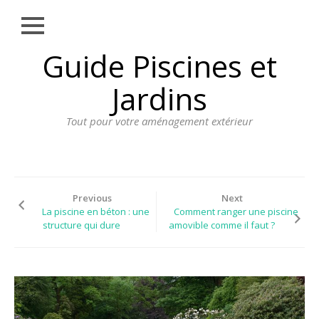
Close
Skip
Guide Piscines et
AMÉNAGEMENT
to
EXTÉRIEUR
content
Jardins
BORDURE
Tout pour votre aménagement extérieur
CLÔTURE
ECLAIRAGE
PLANTES ET
PLANTATIONS
Previous
Next
La piscine en béton : une
Comment ranger une piscine
REVÊTEMENT
structure qui dure
amovible comme il faut ?
SPA ET JACUZZI
TERRASSE
DOSSIER