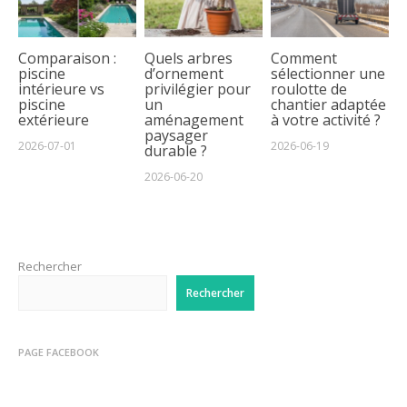
Comparaison :
Quels arbres
Comment
piscine
d’ornement
sélectionner une
intérieure vs
privilégier pour
roulotte de
piscine
un
chantier adaptée
extérieure
aménagement
à votre activité ?
paysager
2026-07-01
2026-06-19
durable ?
2026-06-20
Rechercher
Rechercher
PAGE FACEBOOK