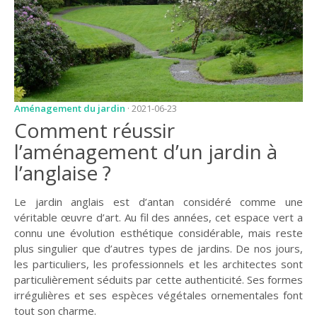
JARDIN
CONSEILS ET
ASTUCES
GUIDES
JARDIN
Aménagement du jardin
· 2021-06-23
Comment réussir
ENTRETIEN
l’aménagement d’un jardin à
PISCINE
l’anglaise ?
ENTRETIEN
Le jardin anglais est d’antan considéré comme une
PARTENAIRES
véritable œuvre d’art. Au fil des années, cet espace vert a
connu une évolution esthétique considérable, mais reste
LIGNE JARDIN
plus singulier que d’autres types de jardins. De nos jours,
INFO PAYSAGISTE
les particuliers, les professionnels et les architectes sont
particulièrement séduits par cette authenticité. Ses formes
GUIDE JARDIN ET
irrégulières et ses espèces végétales ornementales font
PAYSAGE
tout son charme.