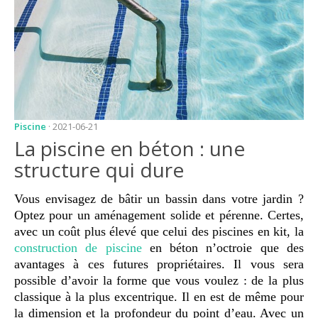
JARDIN
CONSEILS ET
ASTUCES
GUIDES
JARDIN
ENTRETIEN
Piscine
· 2021-06-21
La piscine en béton : une
PISCINE
structure qui dure
ENTRETIEN
Vous envisagez de bâtir un bassin dans votre jardin ?
PARTENAIRES
Optez pour un aménagement solide et pérenne. Certes,
avec un coût plus élevé que celui des piscines en kit, la
LIGNE JARDIN
construction de piscine
en béton n’octroie que des
INFO PAYSAGISTE
avantages à ces futures propriétaires. Il vous sera
possible d’avoir la forme que vous voulez : de la plus
GUIDE JARDIN ET
classique à la plus excentrique. Il en est de même p
our
PAYSAGE
la dimension et la profondeur du point d’eau. Avec un