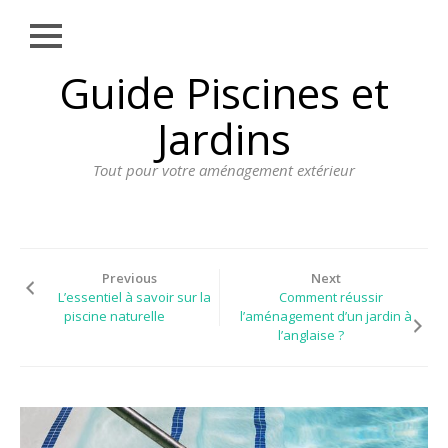
Close
Skip
Guide Piscines et
AMÉNAGEMENT
to
EXTÉRIEUR
content
Jardins
BORDURE
Tout pour votre aménagement extérieur
CLÔTURE
ECLAIRAGE
PLANTES ET
PLANTATIONS
Previous
Next
L’essentiel à savoir sur la
Comment réussir
REVÊTEMENT
piscine naturelle
l’aménagement d’un jardin à
l’anglaise ?
SPA ET JACUZZI
TERRASSE
DOSSIER