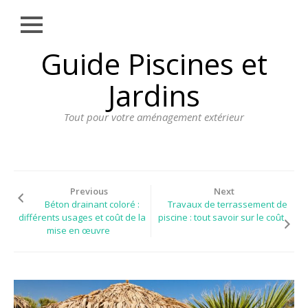
Close
Skip
Guide Piscines et
AMÉNAGEMENT
to
EXTÉRIEUR
content
Jardins
BORDURE
Tout pour votre aménagement extérieur
CLÔTURE
ECLAIRAGE
PLANTES ET
PLANTATIONS
Previous
Next
Béton drainant coloré :
Travaux de terrassement de
REVÊTEMENT
différents usages et coût de la
piscine : tout savoir sur le coût
mise en œuvre
SPA ET JACUZZI
TERRASSE
DOSSIER