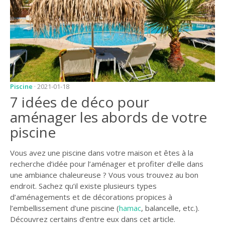
JARDIN
CONSEILS ET
ASTUCES
GUIDES
JARDIN
Piscine
· 2021-01-18
ENTRETIEN
7 idées de déco pour
PISCINE
aménager les abords de votre
piscine
ENTRETIEN
PARTENAIRES
Vous avez une piscine dans votre maison et êtes à la
recherche d’idée pour l’aménager et profiter d’elle dans
LIGNE JARDIN
une ambiance chaleureuse ? Vous vous trouvez au bon
endroit. Sachez qu’il existe plusieurs types
INFO PAYSAGISTE
d’aménagements et de décorations propices à
GUIDE JARDIN ET
l’embellissement d’une piscine (
hamac
, balancelle, etc.).
PAYSAGE
Découvrez certains d’entre eux dans cet article.