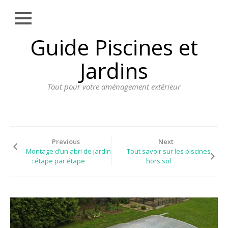
Close
Skip
Guide Piscines et
AMÉNAGEMENT
to
EXTÉRIEUR
content
Jardins
BORDURE
Tout pour votre aménagement extérieur
CLÔTURE
ECLAIRAGE
PLANTES ET
PLANTATIONS
Previous
Next
Montage d’un abri de jardin
Tout savoir sur les piscines
REVÊTEMENT
: étape par étape
hors sol
SPA ET JACUZZI
TERRASSE
DOSSIER