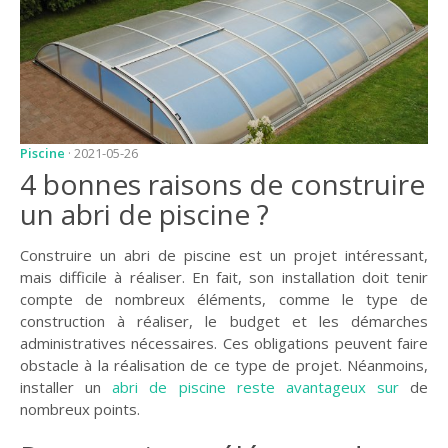
JARDIN
CONSEILS ET
ASTUCES
GUIDES
JARDIN
Piscine
· 2021-05-26
4 bonnes raisons de construire
ENTRETIEN
un abri de piscine ?
PISCINE
ENTRETIEN
Construire un abri de piscine est un projet intéressant,
mais difficile à réaliser. En fait, son installation doit tenir
PARTENAIRES
compte de nombreux éléments, comme le type de
construction à réaliser, le budget et les démarches
LIGNE JARDIN
administratives nécessaires. Ces obligations peuvent faire
obstacle à la réalisation de ce type de projet. Néanmoins,
INFO PAYSAGISTE
installer un
abri de piscine reste avantageux sur
de
nombreux points.
GUIDE JARDIN ET
PAYSAGE