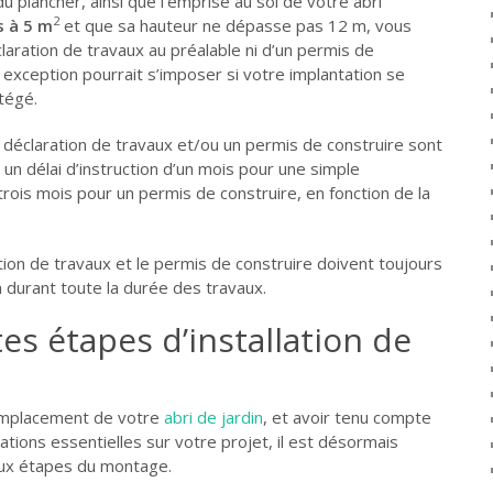
du plancher, ainsi que l’emprise au sol de votre abri
2
s à 5 m
et que sa hauteur ne dépasse pas 12 m, vous
laration de travaux au préalable ni d’un permis de
 exception pourrait s’imposer si votre implantation se
tégé.
e déclaration de travaux et/ou un permis de construire sont
un délai d’instruction d’un mois pour une simple
trois mois pour un permis de construire, en fonction de la
tion de travaux et le permis de construire doivent toujours
in durant toute la durée des travaux.
tes étapes d’installation de
’emplacement de votre
abri de jardin
, et avoir tenu compte
ions essentielles sur votre projet, il est désormais
ux étapes du montage.