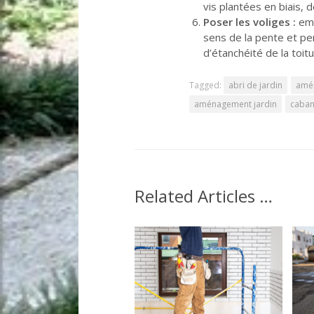
vis plantées en biais, d
Poser les voliges :
emb
sens de la pente et pe
d’étanchéité de la toitur
Tagged:
abri de jardin
amén
aménagement jardin
caban
Related Articles …