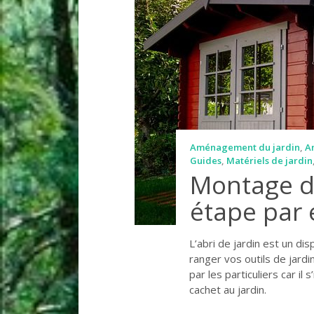
Aménagement du jardin
,
A
Guides
,
Matériels de jardin
Montage d’
étape par 
L’abri de jardin est un dis
ranger vos outils de jardi
par les particuliers car i
cachet au jardin.