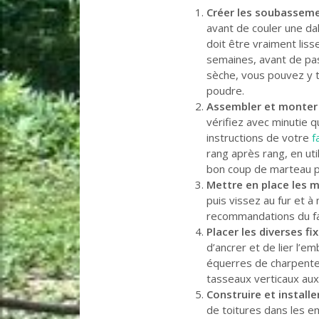
Créer les soubassemen
avant de couler une dal
doit être vraiment liss
semaines, avant de pas
sèche, vous pouvez y t
poudre.
Assembler et monter 
vérifiez avec minutie q
instructions de votre
f
rang après rang, en uti
bon coup de marteau po
Mettre en place les m
puis vissez au fur et 
recommandations du fa
Placer les diverses fix
d’ancrer et de lier l’em
équerres de charpente (u
tasseaux verticaux aux 
Construire et installer
de toitures dans les e