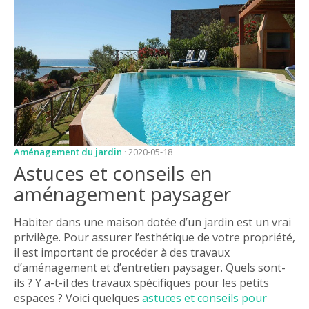
JARDIN
CONSEILS ET
ASTUCES
GUIDES
JARDIN
ENTRETIEN
PISCINE
Aménagement du jardin
· 2020-05-18
Astuces et conseils en
ENTRETIEN
aménagement paysager
PARTENAIRES
Habiter dans une maison dotée d’un jardin est un vrai
LIGNE JARDIN
privilège. Pour assurer l’esthétique de votre propriété,
il est important de procéder à des travaux
INFO PAYSAGISTE
d’aménagement et d’entretien paysager. Quels sont-
ils ? Y a-t-il des travaux spécifiques pour les petits
GUIDE JARDIN ET
PAYSAGE
espaces ? Voici quelques
astuces et conseils pour