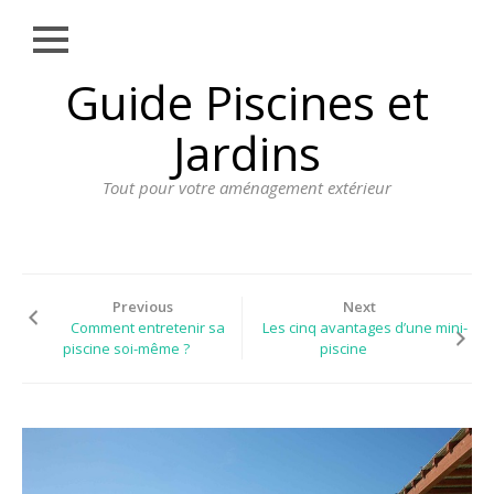
Close
Skip
Guide Piscines et
AMÉNAGEMENT
to
EXTÉRIEUR
content
Jardins
BORDURE
Tout pour votre aménagement extérieur
CLÔTURE
ECLAIRAGE
PLANTES ET
PLANTATIONS
Previous
Next
Comment entretenir sa
Les cinq avantages d’une mini-
REVÊTEMENT
piscine soi-même ?
piscine
SPA ET JACUZZI
TERRASSE
DOSSIER