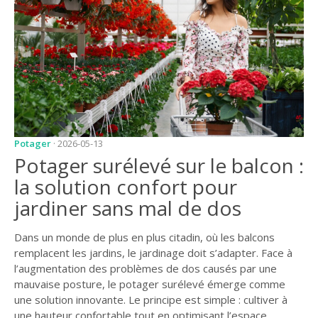
JARDIN
CONSEILS ET
ASTUCES
GUIDES
JARDIN
ENTRETIEN
Potager
· 2026-05-13
PISCINE
Potager surélevé sur le balcon :
la solution confort pour
ENTRETIEN
jardiner sans mal de dos
PARTENAIRES
LIGNE JARDIN
Dans un monde de plus en plus citadin, où les balcons
remplacent les jardins, le jardinage doit s’adapter. Face à
INFO PAYSAGISTE
l’augmentation des problèmes de dos causés par une
mauvaise posture, le potager surélevé émerge comme
GUIDE JARDIN ET
une solution innovante. Le principe est simple : cultiver à
PAYSAGE
une hauteur confortable tout en optimisant l’espace