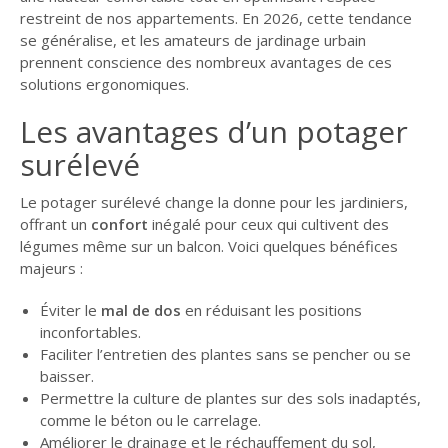
restreint de nos appartements. En 2026, cette tendance
GUIDE JARDIN
se généralise, et les amateurs de jardinage urbain
ELAGAGE ET
prennent conscience des nombreux avantages de ces
COMPAGNIE
solutions ergonomiques.
Les avantages d’un potager
surélevé
Le potager surélevé change la donne pour les jardiniers,
offrant un
confort
inégalé pour ceux qui cultivent des
légumes même sur un balcon. Voici quelques bénéfices
majeurs :
Éviter le
mal de dos
en réduisant les positions
inconfortables.
Faciliter l’entretien des plantes sans se pencher ou se
baisser.
Permettre la culture de plantes sur des sols inadaptés,
comme le béton ou le carrelage.
Améliorer le drainage et le réchauffement du sol,