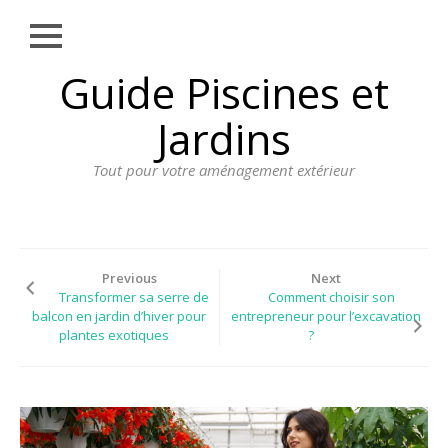
Close
Skip
Guide Piscines et
AMÉNAGEMENT
to
EXTÉRIEUR
content
Jardins
BORDURE
Tout pour votre aménagement extérieur
CLÔTURE
ECLAIRAGE
PLANTES ET
PLANTATIONS
Previous
Next
Transformer sa serre de
Comment choisir son
REVÊTEMENT
balcon en jardin d’hiver pour
entrepreneur pour l’excavation
plantes exotiques
?
SPA ET JACUZZI
TERRASSE
DOSSIER