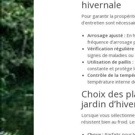
hivernale
Pour garantir la prospéri
d’entretien sont nécessair
Arrosage ajusté :
En h
fréquence d’arrosage po
Vérification régulière 
signes de maladies ou 
Utilisation de paillis :
constante et protège le
Contrôle de la tempér
température interne de 
Choix des p
jardin d’hive
Lorsque vous sélectionn
résistent bien au froid. Le
Choux :
Parfaits pour l