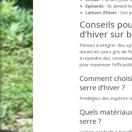
Épinards :
Ils aiment le
Laitues d’hiver :
Ces pl
Conseils pou
d’hiver sur 
Pensez à intégrer des sys
durant les jours gris de l
à rejoindre des communau
pour maximiser l’efficacit
Comment choisir
serre d’hiver ?
Privilégiez des espèces r
Quels matériaux
serre ?
Le bois est facile à travai