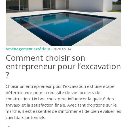
JARDIN
CONSEILS ET
ASTUCES
GUIDES
JARDIN
Aménagement extérieur
· 2026-05-14
ENTRETIEN
Comment choisir son
PISCINE
entrepreneur pour l’excavation
?
ENTRETIEN
PARTENAIRES
Choisir un entrepreneur pour l’excavation est une étape
déterminante pour la réussite de vos projets de
LIGNE JARDIN
construction. Un bon choix peut influencer la qualité des
travaux et la satisfaction finale. Avec tant d’options sur le
INFO PAYSAGISTE
marché, il est essentiel de s’informer et de bien évaluer les
GUIDE JARDIN ET
candidats potentiels.
PAYSAGE