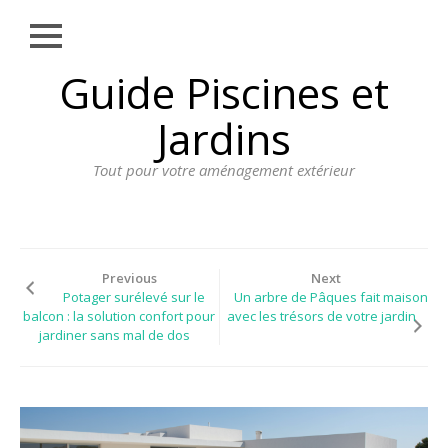
Close
Skip
Guide Piscines et
AMÉNAGEMENT
to
EXTÉRIEUR
content
Jardins
BORDURE
Tout pour votre aménagement extérieur
CLÔTURE
ECLAIRAGE
PLANTES ET
PLANTATIONS
Previous
Next
Potager surélevé sur le
Un arbre de Pâques fait maison
REVÊTEMENT
balcon : la solution confort pour
avec les trésors de votre jardin
jardiner sans mal de dos
SPA ET JACUZZI
TERRASSE
DOSSIER