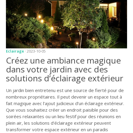
JARDIN
CONSEILS ET
ASTUCES
GUIDES
JARDIN
Eclairage
· 2023-10-05
ENTRETIEN
Créez une ambiance magique
PISCINE
dans votre jardin avec des
solutions d’éclairage extérieur
ENTRETIEN
PARTENAIRES
Un jardin bien entretenu est une source de fierté pour de
nombreux propriétaires. Il peut devenir un espace tout à
LIGNE JARDIN
fait magique avec l’ajout judicieux d’un éclairage extérieur.
Que vous souhaitiez créer un endroit paisible pour des
INFO PAYSAGISTE
soirées relaxantes ou un lieu festif pour des réunions en
GUIDE JARDIN ET
plein air, les solutions d’éclairage extérieur peuvent
PAYSAGE
transformer votre espace extérieur en un paradis