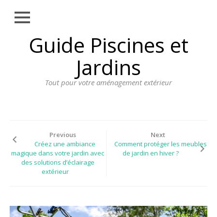
Close
Skip
Guide Piscines et
AMÉNAGEMENT
to
EXTÉRIEUR
content
Jardins
BORDURE
Tout pour votre aménagement extérieur
CLÔTURE
ECLAIRAGE
PLANTES ET
PLANTATIONS
Previous
Next
Créez une ambiance
Comment protéger les meubles
REVÊTEMENT
magique dans votre jardin avec
de jardin en hiver ?
des solutions d’éclairage
SPA ET JACUZZI
extérieur
TERRASSE
DOSSIER