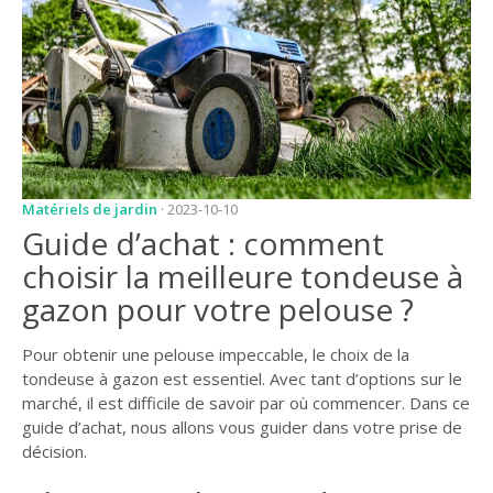
JARDIN
CONSEILS ET
ASTUCES
GUIDES
JARDIN
ENTRETIEN
Matériels de jardin
· 2023-10-10
Guide d’achat : comment
PISCINE
choisir la meilleure tondeuse à
ENTRETIEN
gazon pour votre pelouse ?
PARTENAIRES
Pour obtenir une pelouse impeccable, le choix de la
LIGNE JARDIN
tondeuse à gazon est essentiel. Avec tant d’options sur le
marché, il est difficile de savoir par où commencer. Dans ce
INFO PAYSAGISTE
guide d’achat, nous allons vous guider dans votre prise de
décision.
GUIDE JARDIN ET
PAYSAGE