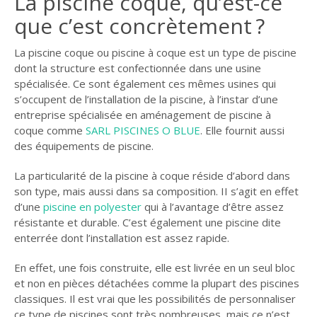
La piscine coque, qu’est-ce
GUIDE JARDIN
que c’est concrètement ?
ELAGAGE ET
La piscine coque ou piscine à coque est un type de piscine
COMPAGNIE
dont la structure est confectionnée dans une usine
spécialisée. Ce sont également ces mêmes usines qui
s’occupent de l’installation de la piscine, à l’instar d’une
entreprise spécialisée en aménagement de piscine à
coque comme
SARL PISCINES O BLUE
. Elle fournit aussi
des équipements de piscine.
La particularité de la piscine à coque réside d’abord dans
son type, mais aussi dans sa composition. II s’agit en effet
d’une
piscine en polyester
qui à l’avantage d’être assez
résistante et durable. C’est également une piscine dite
enterrée dont l’installation est assez rapide.
En effet, une fois construite, elle est livrée en un seul bloc
et non en pièces détachées comme la plupart des piscines
classiques. Il est vrai que les possibilités de personnaliser
ce type de piscines sont très nombreuses, mais ce n’est