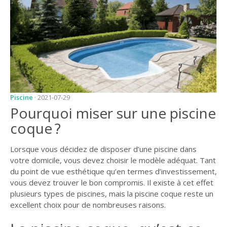
JARDIN
CONSEILS ET
ASTUCES
GUIDES
JARDIN
ENTRETIEN
Piscine
· 2021-07-29
Pourquoi miser sur une piscine
PISCINE
coque ?
ENTRETIEN
PARTENAIRES
Lorsque vous décidez de disposer d’une piscine dans
votre domicile, vous devez choisir le modèle adéquat. Tant
LIGNE JARDIN
du point de vue esthétique qu’en termes d’investissement,
vous devez trouver le bon compromis. Il existe à cet effet
INFO PAYSAGISTE
plusieurs types de piscines, mais la piscine coque reste un
excellent choix pour de nombreuses raisons.
GUIDE JARDIN ET
PAYSAGE