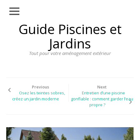
Close
Skip
Guide Piscines et
AMÉNAGEMENT
to
EXTÉRIEUR
content
Jardins
BORDURE
Tout pour votre aménagement extérieur
CLÔTURE
ECLAIRAGE
PLANTES ET
PLANTATIONS
Previous
Next
Osez les teintes sobres,
Entretien d’une piscine
REVÊTEMENT
créez un jardin moderne
gonflable : comment garder l’eau
propre ?
SPA ET JACUZZI
TERRASSE
DOSSIER