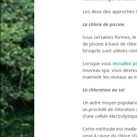
Les deux des approches le
La chlore de piscine
Sous certaines formes, le
de piscine à base de chl
lorsqu’ils sont utilisés c
Lorsque vous
installez p
nouveau spa, vous devrez
maintenir les niveaux a
La chloration au sel
Un autre moyen populaire 
un procédé de chloration à 
d’une cellule électrolytiq
Cette méthode est meilleu
yeux à cause du chlore sta