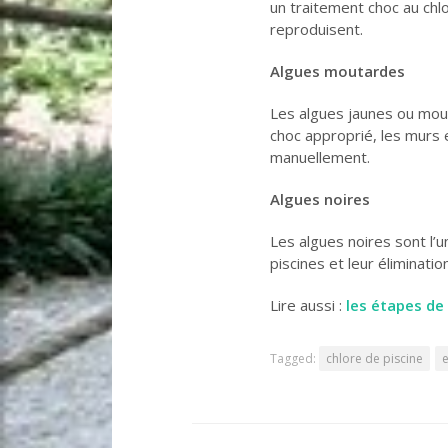
un traitement choc au chlo
reproduisent.
Algues moutardes
Les algues jaunes ou mout
choc approprié, les murs 
manuellement.
Algues noires
Les algues noires sont l’u
piscines et leur éliminati
Lire aussi :
les étapes de 
Tagged:
chlore de piscine
e