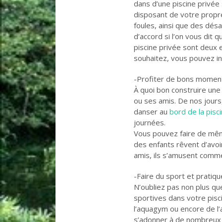
dans d’une piscine privée
disposant de votre propr
foules, ainsi que des dé
d’accord si l’on vous dit 
piscine privée sont deux 
souhaitez, vous pouvez in
-Profiter de bons moments
À quoi bon construire une 
ou ses amis. De nos jours
danser au
bord de la pisc
journées.
Vous pouvez faire de même
des enfants rêvent d’avoi
amis, ils s’amusent comme
-Faire du sport et pratiq
N’oubliez pas non plus qu
sportives dans votre pisc
l’aquagym ou encore de l’
s’adonner à de nombreux j