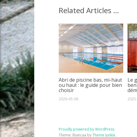
Related Articles …
Abri de piscine bas, mi-haut
Le 
ou haut : le guide pour bien
benn
choisir
dém
2026-05-06
2025
Proudly powered by WordPress
Theme: Biancaa by
Theme Junkie
.