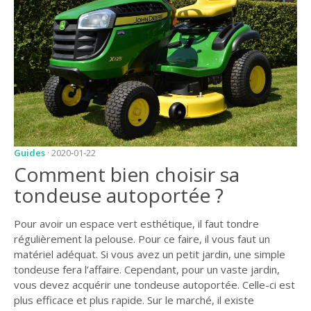
JARDIN
CONSEILS ET
ASTUCES
GUIDES
JARDIN
ENTRETIEN
PISCINE
Guides
· 2020-01-22
Comment bien choisir sa
ENTRETIEN
tondeuse autoportée ?
PARTENAIRES
Pour avoir un espace vert esthétique, il faut tondre
LIGNE JARDIN
régulièrement la pelouse. Pour ce faire, il vous faut un
matériel adéquat. Si vous avez un petit jardin, une simple
INFO PAYSAGISTE
tondeuse fera l’affaire. Cependant, pour un vaste jardin,
GUIDE JARDIN ET
vous devez acquérir une tondeuse autoportée. Celle-ci est
PAYSAGE
plus efficace et plus rapide. Sur le marché, il existe