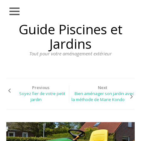
Close
Skip
Guide Piscines et
AMÉNAGEMENT
to
EXTÉRIEUR
content
Jardins
BORDURE
Tout pour votre aménagement extérieur
CLÔTURE
ECLAIRAGE
PLANTES ET
PLANTATIONS
Previous
Next
Soyez fier de votre petit
Bien aménager son jardin avec
REVÊTEMENT
jardin
la méthode de Marie Kondo
SPA ET JACUZZI
TERRASSE
DOSSIER