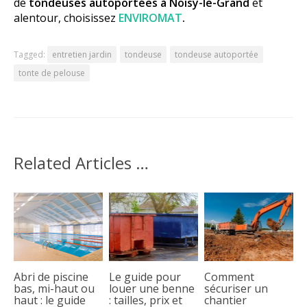
de
tondeuses autoportées à Noisy-le-Grand
et
alentour, choisissez
ENVIROMAT
.
Tagged:
entretien jardin
tondeuse
tondeuse autoportée
tonte de pelouse
Related Articles …
Abri de piscine
Le guide pour
Comment
bas, mi-haut ou
louer une benne
sécuriser un
haut : le guide
: tailles, prix et
chantier