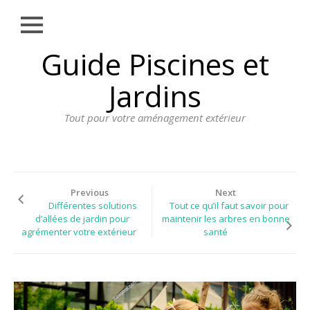
Close
Skip
Guide Piscines et
AMÉNAGEMENT
to
EXTÉRIEUR
content
Jardins
BORDURE
Tout pour votre aménagement extérieur
CLÔTURE
ECLAIRAGE
PLANTES ET
PLANTATIONS
Previous
Next
Différentes solutions
Tout ce qu’il faut savoir pour
REVÊTEMENT
d’allées de jardin pour
maintenir les arbres en bonne
agrémenter votre extérieur
santé
SPA ET JACUZZI
TERRASSE
DOSSIER