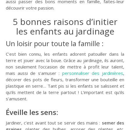
aussi passer des bons moments en famille, faites-leur
GUIDE JARDIN
découvrir votre passion.
ELAGAGE ET
5 bonnes raisons d’initier
COMPAGNIE
les enfants au jardinage
Un loisir pour toute la famille :
C’est bien connu, les enfants adorent patouiller dans la
terre et jouer avec la boue. Grâce au jardinage, ils auront,
non seulement l’occasion de mettre à profit leur talent,
mais aussi de s’amuser :
personnaliser des jardinières
,
décorer des pots de fleurs, transformer une bouteille en
plastique en serre… Tant pis si les enfants se salissent et
qu’ils mettent de la terre partout ! L’important est qu’ils
s’amusent.
Éveille les sens
:
Jardiner, c’est avant tout se servir des mains :
semer des
graines
, planter des bulbes, arroser des plantes, etc.