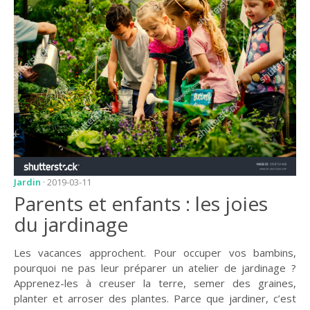
JARDIN
CONSEILS ET
ASTUCES
GUIDES
JARDIN
ENTRETIEN
PISCINE
ENTRETIEN
Jardin
· 2019-03-11
Parents et enfants : les joies
PARTENAIRES
du jardinage
LIGNE JARDIN
Les vacances approchent. Pour occuper vos bambins,
INFO PAYSAGISTE
pourquoi ne pas leur préparer un atelier de jardinage ?
Apprenez-les à creuser la terre, semer des graines,
GUIDE JARDIN ET
PAYSAGE
planter et arroser des plantes. Parce que jardiner, c’est