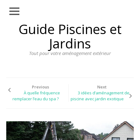
Close
Skip
Guide Piscines et
AMÉNAGEMENT
to
EXTÉRIEUR
content
Jardins
BORDURE
Tout pour votre aménagement extérieur
CLÔTURE
ECLAIRAGE
PLANTES ET
PLANTATIONS
Previous
Next
À quelle fréquence
3 idées d’aménagement de
REVÊTEMENT
remplacer l’eau du spa ?
piscine avec jardin exotique
SPA ET JACUZZI
TERRASSE
DOSSIER