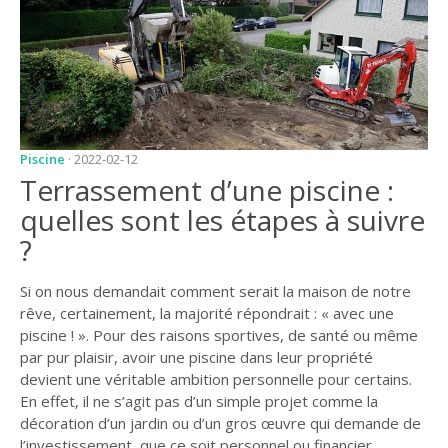
JARDIN
CONSEILS ET
ASTUCES
GUIDES
JARDIN
Piscine
· 2022-02-12
ENTRETIEN
Terrassement d’une piscine :
quelles sont les étapes à suivre
PISCINE
?
ENTRETIEN
Si on nous demandait comment serait la maison de notre
PARTENAIRES
rêve, certainement, la majorité répondrait : « avec une
LIGNE JARDIN
piscine ! ». Pour des raisons sportives, de santé ou même
par pur plaisir, avoir une piscine dans leur propriété
INFO PAYSAGISTE
devient une véritable ambition personnelle pour certains.
En effet, il ne s’agit pas d’un simple projet comme la
GUIDE JARDIN ET
décoration d’un jardin ou d’un gros œuvre qui demande de
PAYSAGE
l’investissement, que ce soit personnel ou financier.