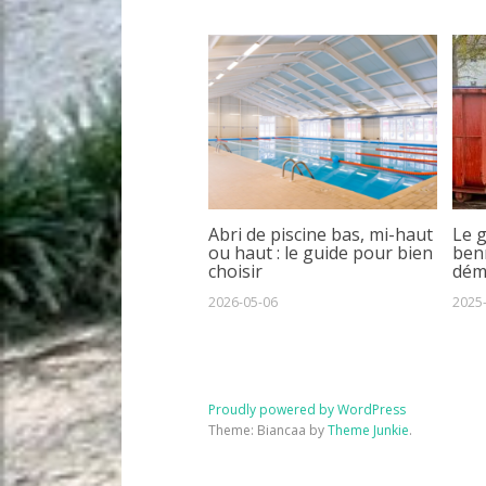
Abri de piscine bas, mi-haut
Le 
ou haut : le guide pour bien
benn
choisir
dém
2026-05-06
2025
Proudly powered by WordPress
Theme: Biancaa by
Theme Junkie
.