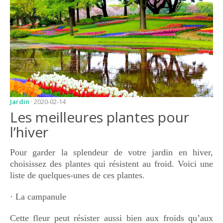
JARDIN
CONSEILS ET
ASTUCES
GUIDES
JARDIN
ENTRETIEN
Jardin
· 2020-02-14
PISCINE
Les meilleures plantes pour
ENTRETIEN
l’hiver
PARTENAIRES
Pour garder la splendeur de votre jardin en hiver,
choisissez des plantes qui résistent au froid. Voici une
LIGNE JARDIN
liste de quelques-unes de ces plantes.
INFO PAYSAGISTE
· La campanule
GUIDE JARDIN ET
PAYSAGE
Cette fleur peut résister aussi bien aux froids qu’aux