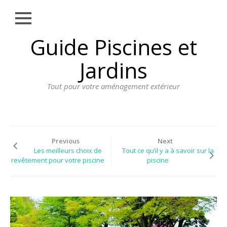
Close
Skip
Guide Piscines et
AMÉNAGEMENT
to
EXTÉRIEUR
content
Jardins
BORDURE
Tout pour votre aménagement extérieur
CLÔTURE
ECLAIRAGE
PLANTES ET
PLANTATIONS
Previous
Next
Les meilleurs choix de
Tout ce qu’il y a à savoir sur la
REVÊTEMENT
revêtement pour votre piscine
piscine
SPA ET JACUZZI
TERRASSE
DOSSIER