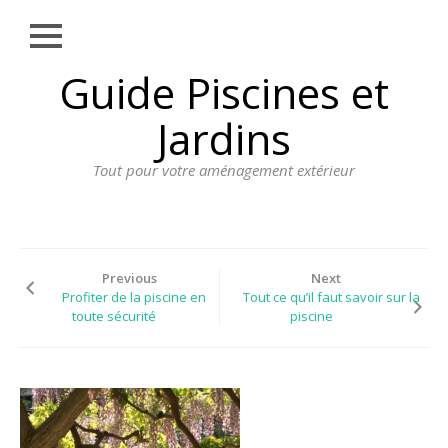
Close
Skip
Guide Piscines et
AMÉNAGEMENT
to
EXTÉRIEUR
content
Jardins
BORDURE
Tout pour votre aménagement extérieur
CLÔTURE
ECLAIRAGE
PLANTES ET
PLANTATIONS
Previous
Next
Profiter de la piscine en
Tout ce qu’il faut savoir sur la
REVÊTEMENT
toute sécurité
piscine
SPA ET JACUZZI
TERRASSE
DOSSIER