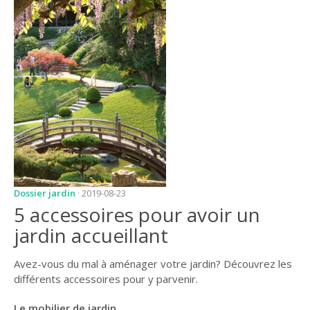
JARDIN
CONSEILS ET
ASTUCES
GUIDES
JARDIN
ENTRETIEN
PISCINE
ENTRETIEN
Dossier jardin
· 2019-08-23
PARTENAIRES
5 accessoires pour avoir un
jardin accueillant
LIGNE JARDIN
INFO PAYSAGISTE
Avez-vous du mal à aménager votre jardin? Découvrez les
différents accessoires pour y parvenir.
GUIDE JARDIN ET
PAYSAGE
Le mobilier de jardin