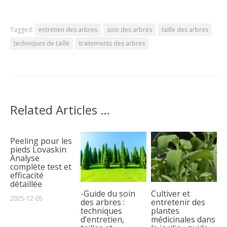
Tagged:
entretien des arbres
soin des arbres
taille des arbres
techniques de taille
traitements des arbres
Related Articles …
Peeling pour les
pieds Lovaskin
Analyse
complète test et
efficacité
détaillée
-Guide du soin
Cultiver et
2025-12-05
des arbres :
entretenir des
techniques
plantes
d’entretien,
médicinales dans