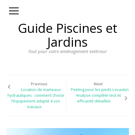
Close
Skip
Guide Piscines et
AMÉNAGEMENT
to
EXTÉRIEUR
content
Jardins
BORDURE
Tout pour votre aménagement extérieur
CLÔTURE
ECLAIRAGE
PLANTES ET
PLANTATIONS
Previous
Next
-Location de marteaux
Peeling pour les pieds Lovaskin
REVÊTEMENT
hydrauliques : comment choisir
Analyse complète test et
l’équipement adapté à vos
efficacité détaillée
SPA ET JACUZZI
travaux
TERRASSE
DOSSIER