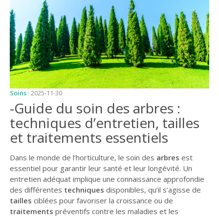
JARDIN
CONSEILS ET
ASTUCES
GUIDES
JARDIN
ENTRETIEN
Soins
· 2025-11-30
-Guide du soin des arbres :
PISCINE
techniques d’entretien, tailles
ENTRETIEN
et traitements essentiels
PARTENAIRES
Dans le monde de l’horticulture, le soin des
arbres
est
LIGNE JARDIN
essentiel pour garantir leur santé et leur longévité. Un
entretien adéquat implique une connaissance approfondie
INFO PAYSAGISTE
des différentes
techniques
disponibles, qu’il s’agisse de
tailles
ciblées pour favoriser la croissance ou de
GUIDE JARDIN ET
PAYSAGE
traitements
préventifs contre les maladies et les