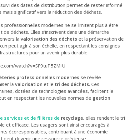
 suivi des dates de distribution permet de rester informé
e mais significatif vers la réduction des déchets.
s professionnelles modernes ne se limitent plus à être
t de déchets. Elles s’inscrivent dans une démarche
 envers la
valorisation des déchets
et la préservation de
un peut agir à son échelle, en respectant les consignes
infrastructures pour un avenir plus durable.
be.com/watch?v=SF9tuP5ZMIU
èteries professionnelles modernes
se révèle
iser la
valorisation
et le
tri des déchets
. Ces
aines, dotées de technologies avancées, facilitent le
out en respectant les nouvelles normes de
gestion
e services et de filières de
recyclage
, elles rendent le tri
le et efficace. Les usagers sont ainsi encouragés à
ts écoresponsables, contribuant à une économie
et peut devenir une ressource précieuse.