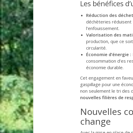
Les bénéfices d
Réduction des déchet
déchèteries réduisent 
l’enfouissement.
Valorisation des mati
production, que ce soit 
circularité.
Économie d’énergie :
consommation d’es res
économie durable.
Cet engagement en faveur d
gaspillage pour une écono
non seulement le tri des 
nouvelles filières de re
Nouvelles co
change
Avec la mise en place de n