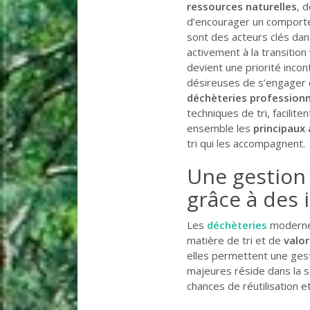
ressources naturelles
, 
d’encourager un comport
sont des acteurs clés dans
activement à la transition
devient une priorité incon
désireuses de s’engager
déchèteries profession
techniques de tri, facilit
ensemble les
principaux
tri qui les accompagnent.
Une gestion
grâce à des
Les
déchèteries
modernes
matière de tri et de
valor
elles permettent une gest
majeures réside dans la s
chances de réutilisation e