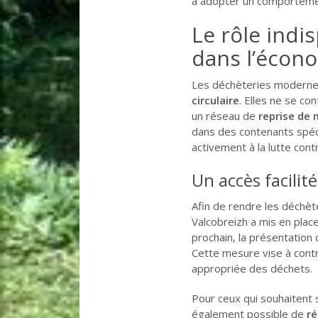
à adopter un comportemen
Le rôle indi
dans l’écono
Les déchèteries modernes
circulaire
. Elles ne se co
un réseau de
reprise de 
dans des contenants spécif
activement à la lutte cont
Un accès facilit
Afin de rendre les déchèt
Valcobreizh a mis en plac
prochain, la présentation
Cette mesure vise à contr
appropriée des déchets.
Pour ceux qui souhaitent 
également possible de
r