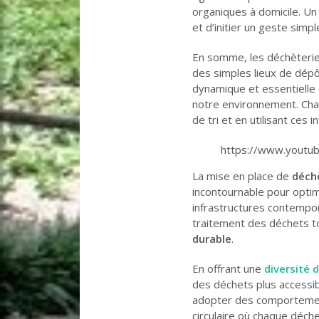
organiques à domicile. Un
et d’initier un geste simpl
En somme, les déchèterie
des simples lieux de dépô
dynamique et essentielle
notre environnement. Chac
de tri et en utilisant ces 
https://www.youtu
La mise en place de
déch
incontournable pour optim
infrastructures contempor
traitement des déchets t
durable
.
En offrant une
diversité d
des déchets plus accessib
adopter des comportemen
circulaire où chaque déch