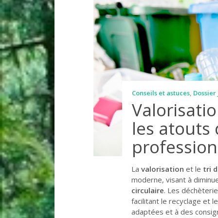
Conseils et astuces
,
Dossier
Valorisatio
les atouts
professio
La
valorisation
et le
tri 
moderne, visant à diminue
circulaire
. Les déchèteri
facilitant le recyclage et
adaptées et à des consign