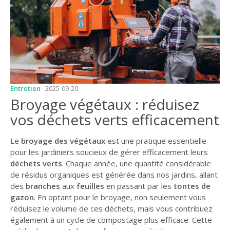
JARDIN
CONSEILS ET
ASTUCES
GUIDES
JARDIN
Entretien
· 2025-09-20
ENTRETIEN
Broyage végétaux : réduisez
PISCINE
vos déchets verts efficacement
ENTRETIEN
Le
broyage des végétaux
est une pratique essentielle
PARTENAIRES
pour les jardiniers soucieux de gérer efficacement leurs
déchets verts
. Chaque année, une quantité considérable
LIGNE JARDIN
de résidus organiques est générée dans nos jardins, allant
des
branches
aux
feuilles
en passant par les
tontes de
INFO PAYSAGISTE
gazon
. En optant pour le broyage, non seulement vous
réduisez le volume de ces déchets, mais vous contribuez
GUIDE JARDIN ET
également à un cycle de compostage plus efficace. Cette
PAYSAGE