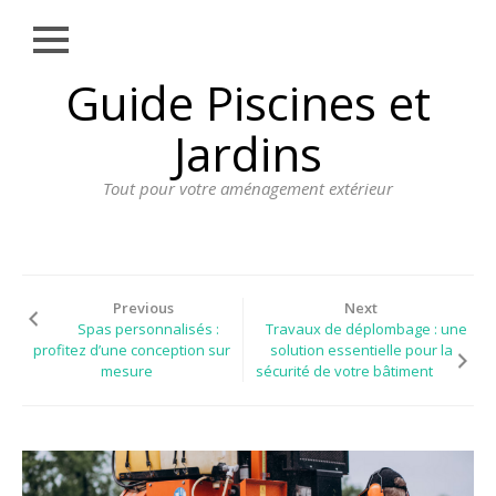
Close
Skip
Guide Piscines et
AMÉNAGEMENT
to
EXTÉRIEUR
content
Jardins
BORDURE
Tout pour votre aménagement extérieur
CLÔTURE
ECLAIRAGE
PLANTES ET
PLANTATIONS
Previous
Next
Spas personnalisés :
Travaux de déplombage : une
REVÊTEMENT
profitez d’une conception sur
solution essentielle pour la
mesure
sécurité de votre bâtiment
SPA ET JACUZZI
TERRASSE
DOSSIER