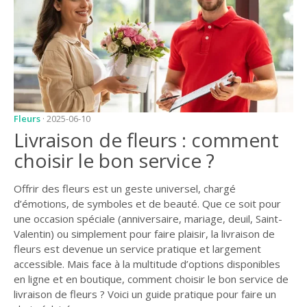
JARDIN
CONSEILS ET
ASTUCES
GUIDES
JARDIN
Fleurs
· 2025-06-10
ENTRETIEN
Livraison de fleurs : comment
PISCINE
choisir le bon service ?
ENTRETIEN
Offrir des fleurs est un geste universel, chargé
PARTENAIRES
d’émotions, de symboles et de beauté. Que ce soit pour
une occasion spéciale (anniversaire, mariage, deuil, Saint-
LIGNE JARDIN
Valentin) ou simplement pour faire plaisir, la livraison de
fleurs est devenue un service pratique et largement
INFO PAYSAGISTE
accessible. Mais face à la multitude d’options disponibles
en ligne et en boutique, comment choisir le bon service de
GUIDE JARDIN ET
livraison de fleurs ? Voici un guide pratique pour faire un
PAYSAGE