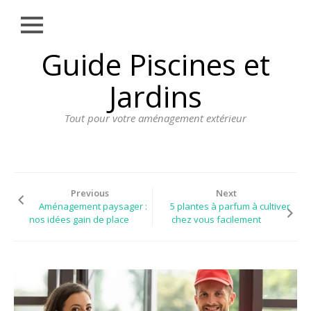
Close
Skip
Guide Piscines et
AMÉNAGEMENT
to
EXTÉRIEUR
content
Jardins
BORDURE
Tout pour votre aménagement extérieur
CLÔTURE
ECLAIRAGE
PLANTES ET
PLANTATIONS
Previous
Next
Aménagement paysager :
5 plantes à parfum à cultiver
REVÊTEMENT
nos idées gain de place
chez vous facilement
SPA ET JACUZZI
TERRASSE
DOSSIER