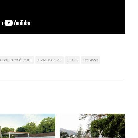
oration extérieure
espace de vie
jardin
terrasse