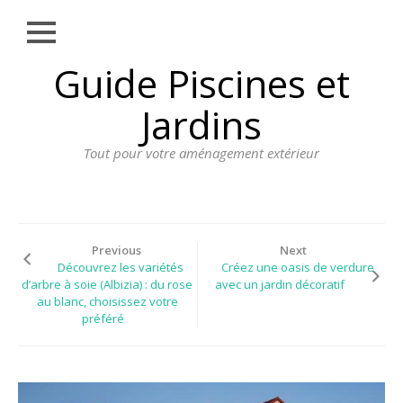
Close
Skip
Guide Piscines et
AMÉNAGEMENT
to
EXTÉRIEUR
content
Jardins
BORDURE
Tout pour votre aménagement extérieur
CLÔTURE
ECLAIRAGE
PLANTES ET
PLANTATIONS
Previous
Next
Découvrez les variétés
Créez une oasis de verdure
REVÊTEMENT
d’arbre à soie (Albizia) : du rose
avec un jardin décoratif
au blanc, choisissez votre
SPA ET JACUZZI
préféré
TERRASSE
DOSSIER