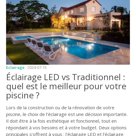
JARDIN
CONSEILS ET
ASTUCES
GUIDES
JARDIN
ENTRETIEN
PISCINE
Eclairage
· 2024-07-15
Éclairage LED vs Traditionnel :
ENTRETIEN
quel est le meilleur pour votre
PARTENAIRES
piscine ?
LIGNE JARDIN
Lors de la construction ou de la rénovation de votre
INFO PAYSAGISTE
piscine, le choix de l’éclairage est une décision importante.
Il doit être à la fois esthétique et fonctionnel, tout en
GUIDE JARDIN ET
répondant à vos besoins et à votre budget. Deux options
PAYSAGE
principales s’offrent à vous : l’éclairage LED et l’éclairage