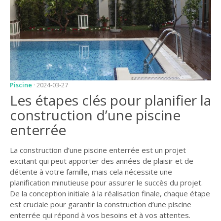
JARDIN
CONSEILS ET
ASTUCES
GUIDES
JARDIN
Piscine
· 2024-03-27
ENTRETIEN
Les étapes clés pour planifier la
PISCINE
construction d’une piscine
enterrée
ENTRETIEN
PARTENAIRES
La construction d’une piscine enterrée est un projet
excitant qui peut apporter des années de plaisir et de
LIGNE JARDIN
détente à votre famille, mais cela nécessite une
planification minutieuse pour assurer le succès du projet.
INFO PAYSAGISTE
De la conception initiale à la réalisation finale, chaque étape
GUIDE JARDIN ET
est cruciale pour garantir la construction d’une piscine
PAYSAGE
enterrée qui répond à vos besoins et à vos attentes.