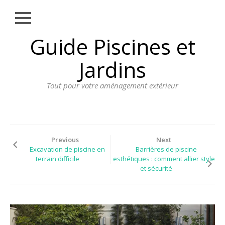
Close
Skip
Guide Piscines et
AMÉNAGEMENT
to
EXTÉRIEUR
content
Jardins
BORDURE
Tout pour votre aménagement extérieur
CLÔTURE
ECLAIRAGE
PLANTES ET
PLANTATIONS
Previous
Next
Excavation de piscine en
Barrières de piscine
REVÊTEMENT
terrain difficile
esthétiques : comment allier style
et sécurité
SPA ET JACUZZI
TERRASSE
DOSSIER