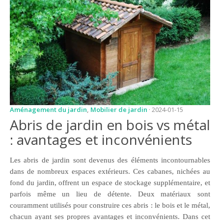
JARDIN
CONSEILS ET
ASTUCES
GUIDES
JARDIN
ENTRETIEN
PISCINE
Aménagement du jardin
,
Mobilier de jardin
· 2024-01-15
Abris de jardin en bois vs métal
ENTRETIEN
: avantages et inconvénients
PARTENAIRES
Les abris de jardin sont devenus des éléments incontournables
LIGNE JARDIN
dans de nombreux espaces extérieurs. Ces cabanes, nichées au
INFO PAYSAGISTE
fond du jardin, offrent un espace de stockage supplémentaire, et
parfois même un lieu de détente. Deux matériaux sont
GUIDE JARDIN ET
couramment utilisés pour construire ces abris : le bois et le métal,
PAYSAGE
chacun ayant ses propres avantages et inconvénients. Dans cet