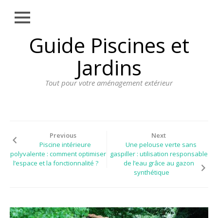
Close
Skip
Guide Piscines et
AMÉNAGEMENT
to
EXTÉRIEUR
content
Jardins
BORDURE
Tout pour votre aménagement extérieur
CLÔTURE
ECLAIRAGE
PLANTES ET
PLANTATIONS
Previous
Next
Piscine intérieure
Une pelouse verte sans
REVÊTEMENT
polyvalente : comment optimiser
gaspiller : utilisation responsable
l’espace et la fonctionnalité ?
de l’eau grâce au gazon
SPA ET JACUZZI
synthétique
TERRASSE
DOSSIER