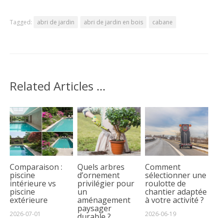
Tagged:
abri de jardin
abri de jardin en bois
cabane
Related Articles …
Comparaison :
Quels arbres
Comment
piscine
d’ornement
sélectionner une
intérieure vs
privilégier pour
roulotte de
piscine
un
chantier adaptée
extérieure
aménagement
à votre activité ?
paysager
2026-07-01
2026-06-19
durable ?