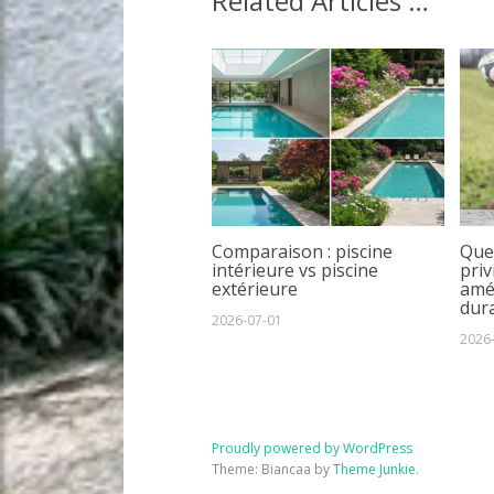
Related Articles …
Comparaison : piscine
Que
intérieure vs piscine
priv
extérieure
amé
dura
2026-07-01
2026
Proudly powered by WordPress
Theme: Biancaa by
Theme Junkie
.