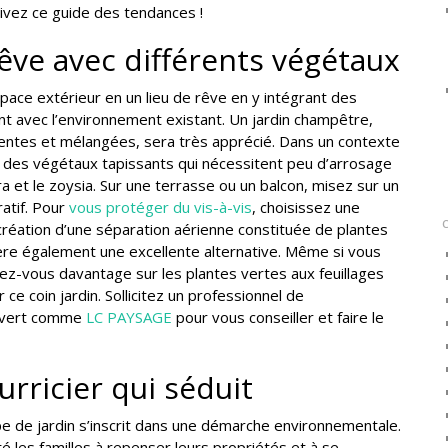
vez ce guide des tendances !
êve avec différents végétaux
pace extérieur
en un lieu de rêve en y intégrant des
nt avec l’environnement existant.
Un jardin champêtre,
lentes et mélangées, sera très apprécié. Dans un contexte
des végétaux tapissants qui nécessitent peu d’arrosage
ra et le zoysia. Sur une terrasse ou un balcon, misez sur un
atif. Pour
vous protéger du vis-à-vis
, choisissez une
 création d’une séparation aérienne constituée de plantes
vère également une excellente alternative. Même si vous
rez-vous davantage sur les plantes vertes aux feuillages
 ce coin jardin. Sollicitez un professionnel de
 vert
comme
LC PAYSAGE
pour vous conseiller et faire le
urricier qui séduit
e de jardin s’inscrit dans une démarche environnementale.
é les familles à repenser leurs propriétés et à se