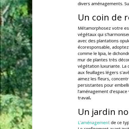
divers aménagements. Sui
Un coin de r
Métamorphosez votre
es
végétaux qui s’harmonise
avec des plantations opu
écoresponsable, adoptez 
comme le lipia, le dichond
mur de plantes très décor
végétation luxuriante. La
aux feuillages légers s’a
aimez les fleurs, concent
persistantes pour embellir
l’aménagement d’espace
travail
.
Un jardin no
L’aménagement
de ce typ
Le confinement ayant incit