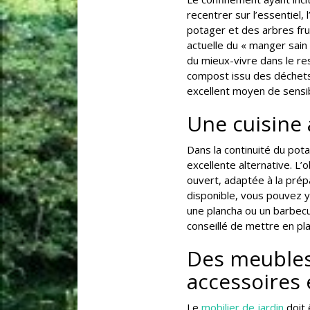
recentrer sur l’essentiel, 
potager et des arbres fru
actuelle du « manger sai
du mieux-vivre dans le re
compost issu des déchets
excellent moyen de sensibi
Une cuisine 
Dans la continuité du pota
excellente alternative. L’o
ouvert, adaptée à la prép
disponible, vous pouvez y 
une plancha ou un barbecu
conseillé de mettre en pla
Des meubles
accessoires 
Le
mobilier de jardin
doit 