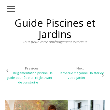
Close
Skip
Guide Piscines et
AMÉNAGEMENT
to
EXTÉRIEUR
content
Jardins
BORDURE
Tout pour votre aménagement extérieur
CLÔTURE
ECLAIRAGE
PLANTES ET
PLANTATIONS
Previous
Next
Réglementation piscine : le
Barbecue maçonné : la star de
REVÊTEMENT
guide pour être en règle avant
votre jardin
de construire
SPA ET JACUZZI
TERRASSE
DOSSIER