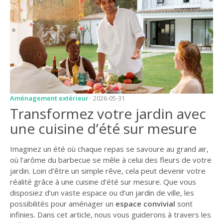
JARDIN
CONSEILS ET
ASTUCES
GUIDES
JARDIN
ENTRETIEN
Aménagement extérieur
· 2026-05-31
PISCINE
Transformez votre jardin avec
une cuisine d’été sur mesure
ENTRETIEN
PARTENAIRES
Imaginez un été où chaque repas se savoure au grand air,
où l’arôme du barbecue se mêle à celui des fleurs de votre
LIGNE JARDIN
jardin. Loin d’être un simple rêve, cela peut devenir votre
réalité grâce à une cuisine d’été sur mesure. Que vous
INFO PAYSAGISTE
disposiez d’un vaste espace ou d’un jardin de ville, les
possibilités pour aménager un
espace convivial
sont
GUIDE JARDIN ET
PAYSAGE
infinies. Dans cet article, nous vous guiderons à travers les