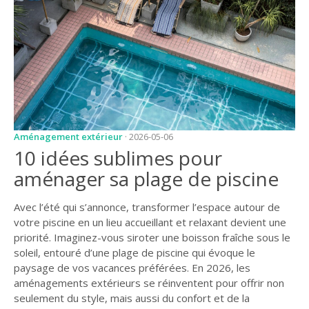
JARDIN
CONSEILS ET
ASTUCES
GUIDES
JARDIN
ENTRETIEN
Aménagement extérieur
· 2026-05-06
PISCINE
10 idées sublimes pour
aménager sa plage de piscine
ENTRETIEN
PARTENAIRES
Avec l’été qui s’annonce, transformer l’espace autour de
votre piscine en un lieu accueillant et relaxant devient une
LIGNE JARDIN
priorité. Imaginez-vous siroter une boisson fraîche sous le
soleil, entouré d’une plage de piscine qui évoque le
INFO PAYSAGISTE
paysage de vos vacances préférées. En 2026, les
aménagements extérieurs se réinventent pour offrir non
GUIDE JARDIN ET
PAYSAGE
seulement du style, mais aussi du confort et de la