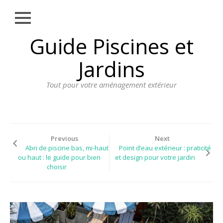
Close
Skip
Guide Piscines et
AMÉNAGEMENT
to
EXTÉRIEUR
content
Jardins
BORDURE
Tout pour votre aménagement extérieur
CLÔTURE
ECLAIRAGE
PLANTES ET
PLANTATIONS
Previous
Next
Abri de piscine bas, mi-haut
Point d’eau extérieur : praticité
REVÊTEMENT
ou haut : le guide pour bien
et design pour votre jardin
choisir
SPA ET JACUZZI
TERRASSE
DOSSIER