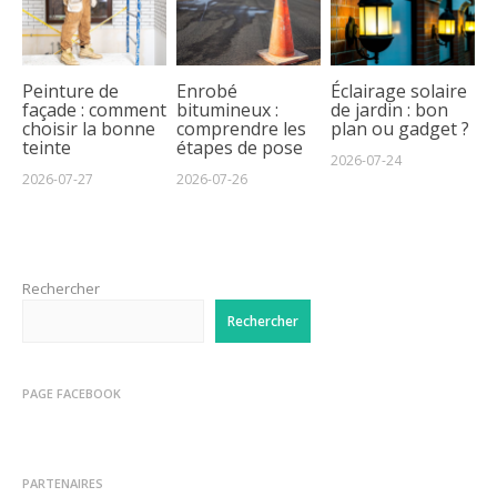
Peinture de
Enrobé
Éclairage solaire
façade : comment
bitumineux :
de jardin : bon
choisir la bonne
comprendre les
plan ou gadget ?
teinte
étapes de pose
2026-07-24
2026-07-27
2026-07-26
Rechercher
Rechercher
PAGE FACEBOOK
PARTENAIRES