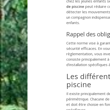
chez les jeunes enfants s
de piscine
peut réduire c
détecter les mouvements 
un compagnon indispensabl
enfants.
Rappel des obli
Cette norme vise à garant
sécurité efficaces. En vo
règlementation, vous inve
consiste principalement à 
d’installation spécifiques 
Les différen
piscine
Il existe principalement d
périmétrique. Chacune de 
et doit être choisie en fo
spécifiques.