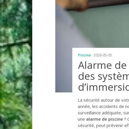
Piscine
· 2026-05-05
Alarme de 
des systèm
d’immersi
La sécurité autour de vot
année, les accidents de n
surveillance adéquate, sur
une
alarme de piscine
? 
sécurité, peut prévenir e