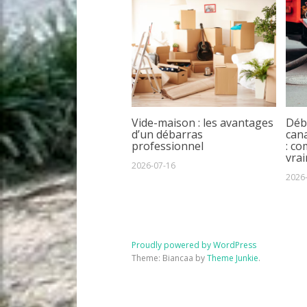
Vide-maison : les avantages
Déb
d’un débarras
cana
professionnel
: c
vra
2026-07-16
2026
Proudly powered by WordPress
Theme: Biancaa by
Theme Junkie
.