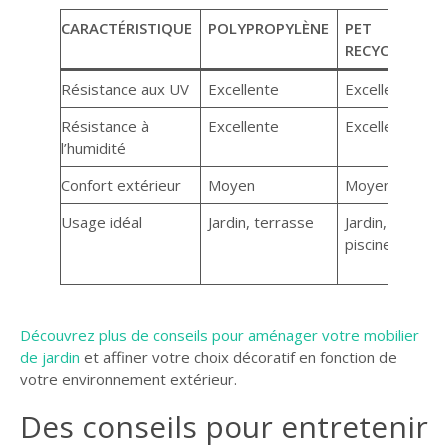
CARACTÉRISTIQUE
POLYPROPYLÈNE
PET
P
RECYCLÉ
Résistance aux UV
Excellente
Excellente
B
Résistance à
Excellente
Excellente
B
l’humidité
Confort extérieur
Moyen
Moyen
T
Usage idéal
Jardin, terrasse
Jardin,
Vé
piscine
te
co
Découvrez plus de conseils pour aménager votre mobilier
de jardin
et affiner votre choix décoratif en fonction de
votre environnement extérieur.
Des conseils pour entretenir