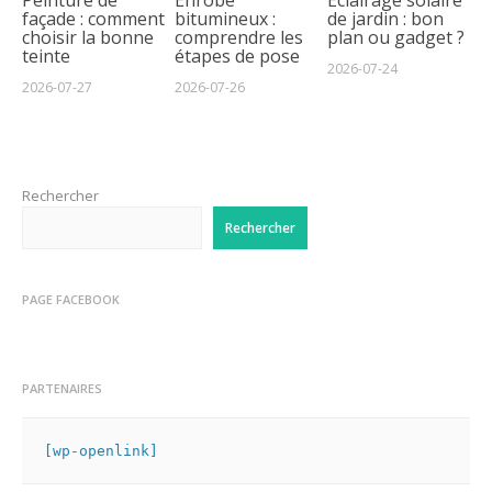
Peinture de
Enrobé
Éclairage solaire
façade : comment
bitumineux :
de jardin : bon
choisir la bonne
comprendre les
plan ou gadget ?
teinte
étapes de pose
2026-07-24
2026-07-27
2026-07-26
Rechercher
Rechercher
PAGE FACEBOOK
PARTENAIRES
[wp-openlink]