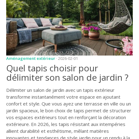
JARDIN
CONSEILS ET
ASTUCES
GUIDES
JARDIN
ENTRETIEN
Aménagement extérieur
· 2026-02-01
Quel tapis choisir pour
PISCINE
délimiter son salon de jardin ?
ENTRETIEN
Délimiter un salon de jardin avec un tapis extérieur
PARTENAIRES
transforme instantanément votre espace en ajoutant
LIGNE JARDIN
confort et style. Que vous ayez une terrasse en ville ou un
jardin spacieux, le bon choix de tapis permet de structurer
INFO PAYSAGISTE
vos espaces extérieurs tout en renforçant la décoration
extérieure. En 2026, les tapis résistant aux intempéries
GUIDE JARDIN ET
allient durabilité et esthétisme, mêlant matières
PAYSAGE
innovantes et tendances de style jardin pour un rendu à la