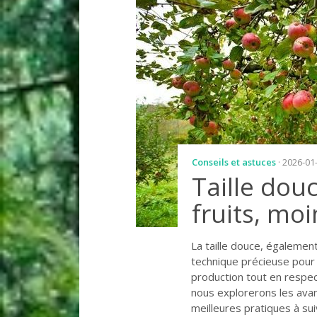
Conseils et astuces
· 2026-01
Taille douc
fruits, moi
La taille douce, égalemen
technique précieuse pour l
production tout en respec
nous explorerons les ava
meilleures pratiques à su