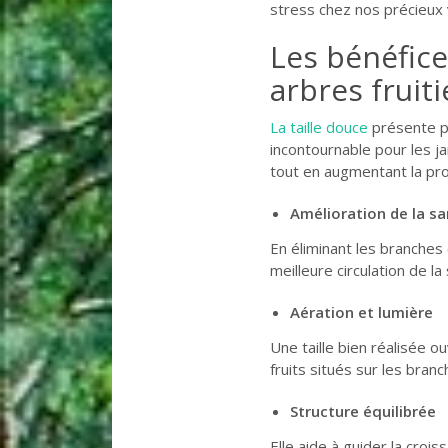
stress chez nos précieux
Les bénéfice
arbres fruiti
La taille douce
présente pl
incontournable pour les ja
tout en augmentant la prod
Amélioration de la sa
En éliminant les branches
meilleure circulation de la 
Aération et lumière
Une taille bien réalisée o
fruits situés sur les branc
Structure équilibrée
Elle aide à guider la croi