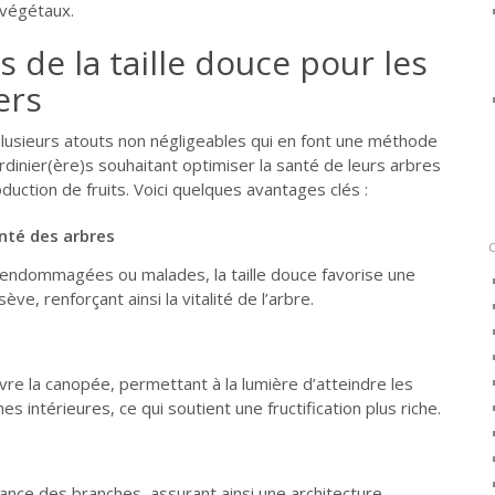
 végétaux.
s de la taille douce pour les
ers
usieurs atouts non négligeables qui en font une méthode
rdinier(ère)s souhaitant optimiser la santé de leurs arbres
uction de fruits. Voici quelques avantages clés :
nté des arbres
 endommagées ou malades, la taille douce favorise une
sève, renforçant ainsi la vitalité de l’arbre.
uvre la canopée, permettant à la lumière d’atteindre les
hes intérieures, ce qui soutient une fructification plus riche.
ssance des branches, assurant ainsi une architecture