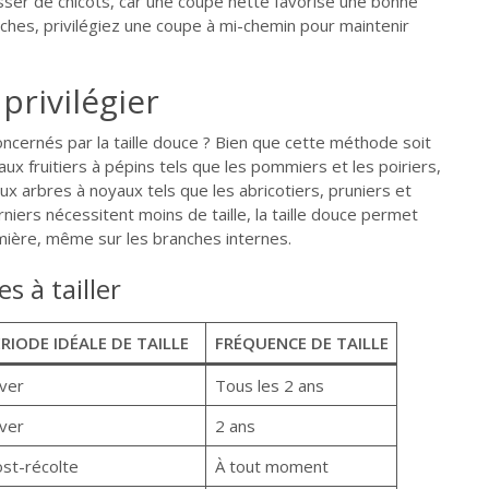
isser de chicots, car une coupe nette favorise une bonne
urches, privilégiez une coupe à mi-chemin pour maintenir
privilégier
oncernés par la taille douce ? Bien que cette méthode soit
ux fruitiers à pépins tels que les pommiers et les poiriers,
ux arbres à noyaux tels que les abricotiers, pruniers et
rniers nécessitent moins de taille, la taille douce permet
umière, même sur les branches internes.
s à tailler
RIODE IDÉALE DE TAILLE
FRÉQUENCE DE TAILLE
ver
Tous les 2 ans
ver
2 ans
st-récolte
À tout moment