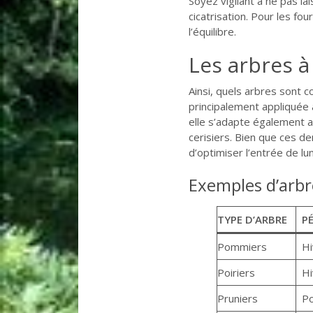
Soyez vigilant à ne pas la
cicatrisation. Pour les fo
l’équilibre.
Les arbres à 
Ainsi, quels arbres sont c
principalement appliquée a
elle s’adapte également a
cerisiers. Bien que ces de
d’optimiser l’entrée de l
Exemples d’arbre
TYPE D’ARBRE
PÉ
Pommiers
Hi
Poiriers
Hi
Pruniers
Po