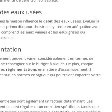
fférente de celle d’un sol sableux.
é des eaux usées
ns la maison influence le
débit
des eaux usées. Évaluer la
ussi primordial pour choisir un système en adéquation avec
 comprend les eaux vannes et les eaux grises qui
distinct.
entation
sement peuvent varier considérablement en termes de
de se renseigner sur le budget à allouer. De plus, chaque
pres
réglementations
en matière d’assainissement, il
er sur les normes en vigueur qui pourraient impacter votre
’entretien sont également un facteur déterminant. Les
nt un suivi régulier et un entretien spécifique, tandis que
nt généralement gérés par la collectivité, ce qui simplifie la