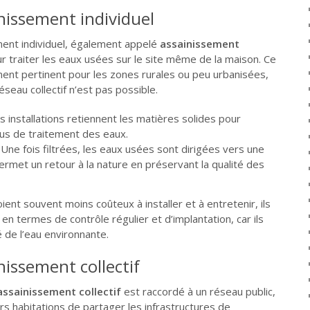
nissement individuel
ent individuel, également appelé
assainissement
ur traiter les eaux usées sur le site même de la maison. Ce
ent pertinent pour les zones rurales ou peu urbanisées,
seau collectif n’est pas possible.
 installations retiennent les matières solides pour
s de traitement des eaux.
Une fois filtrées, les eaux usées sont dirigées vers une
 permet un retour à la nature en préservant la qualité des
ent souvent moins coûteux à installer et à entretenir, ils
n termes de contrôle régulier et d’implantation, car ils
é de l’eau environnante.
nissement collectif
ssainissement collectif
est raccordé à un réseau public,
rs habitations de partager les infrastructures de