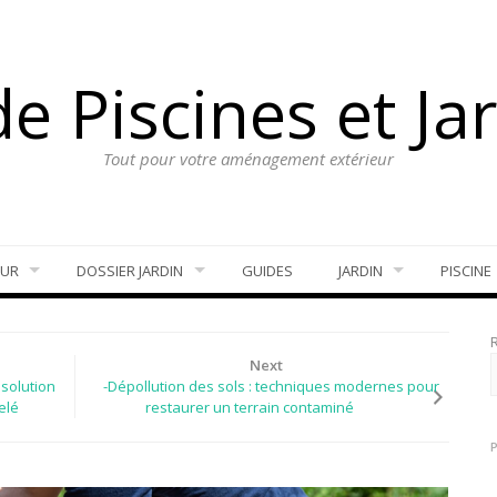
e Piscines et Ja
Tout pour votre aménagement extérieur
EUR
DOSSIER JARDIN
GUIDES
JARDIN
PISCINE
Next
 solution
-Dépollution des sols : techniques modernes pour
elé
restaurer un terrain contaminé