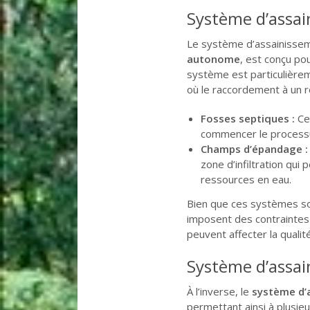
Système d’assai
Le système d’assainissem
autonome
, est conçu po
système est particulièrem
où le raccordement à un ré
Fosses septiques :
Ces
commencer le processu
Champs d’épandage :
zone d’infiltration qui
ressources en eau.
Bien que ces systèmes soi
imposent des contraintes e
peuvent affecter la qualit
Système d’assai
À l’inverse, le
système d’a
permettant ainsi à plusieu