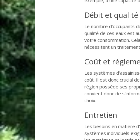
exemple, a une capacité di
Débit et qualit
Le nombre d’occupants da
qualité de ces eaux est a
votre consommation. Cela
nécessitent un traitement 
Coût et réglem
Les systèmes d’assainis
coût. Il est donc crucial 
région possède ses pro
convient donc de s’inform
choix.
Entretien
Les besoins en matière d
systèmes individuels exige
les systèmes collectifs so