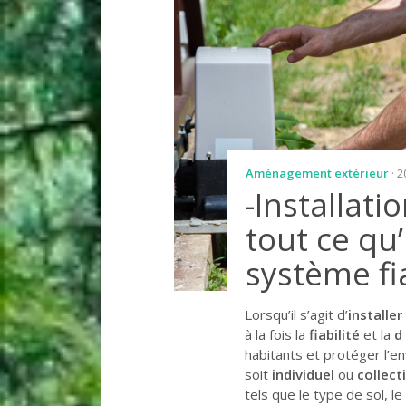
Aménagement extérieur
· 
-Installati
tout ce qu’
système fi
Lorsqu’il s’agit d’
installe
à la fois la
fiabilité
et la
d
habitants et protéger l’e
soit
individuel
ou
collect
tels que le type de sol, l