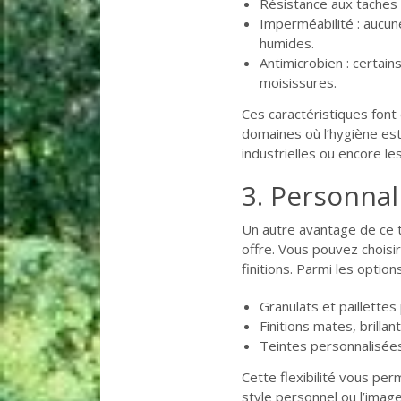
Résistance aux taches :
Imperméabilité : aucune
humides.
Antimicrobien : certain
moisissures.
Ces caractéristiques font
domaines où l’hygiène est
industrielles ou encore le
3. Personnal
Un autre avantage de ce t
offre. Vous pouvez choisi
finitions. Parmi les optio
Granulats et paillettes
Finitions mates, brilla
Teintes personnalisée
Cette flexibilité vous pe
style personnel ou l’imag