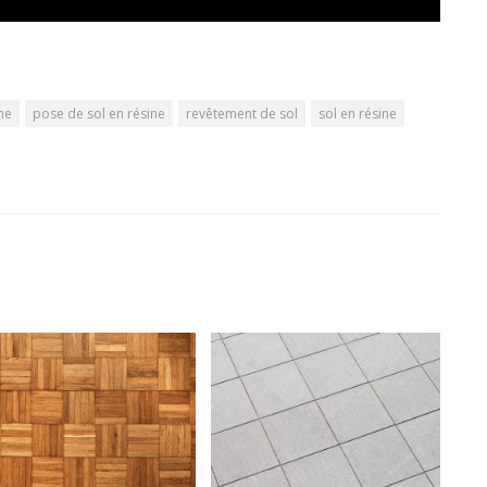
ne
pose de sol en résine
revêtement de sol
sol en résine