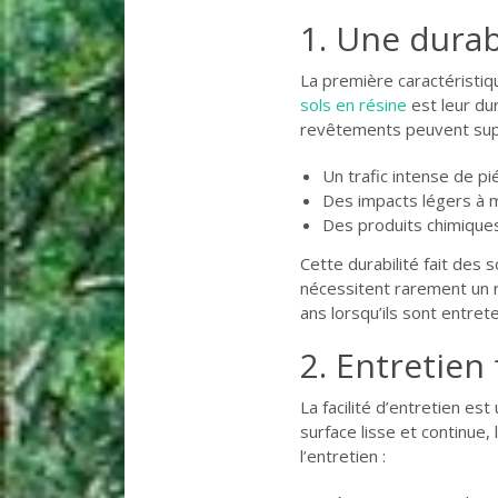
1. Une durab
La première caractéristiqu
sols en résine
est leur dur
revêtements peuvent sup
Un trafic intense de pi
Des impacts légers à
Des produits chimique
Cette durabilité fait des s
nécessitent rarement un r
ans lorsqu’ils sont entre
2. Entretien
La facilité d’entretien es
surface lisse et continue,
l’entretien :