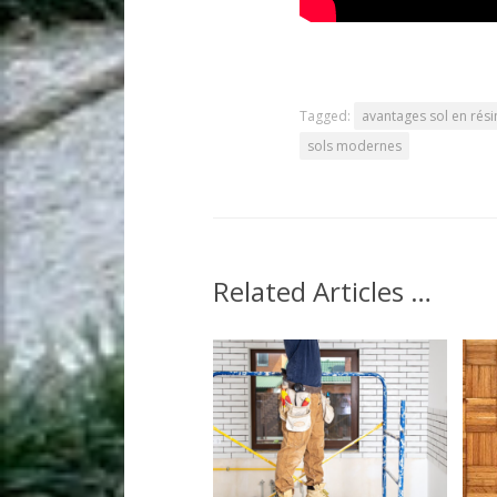
Tagged:
avantages sol en rési
sols modernes
Related Articles …