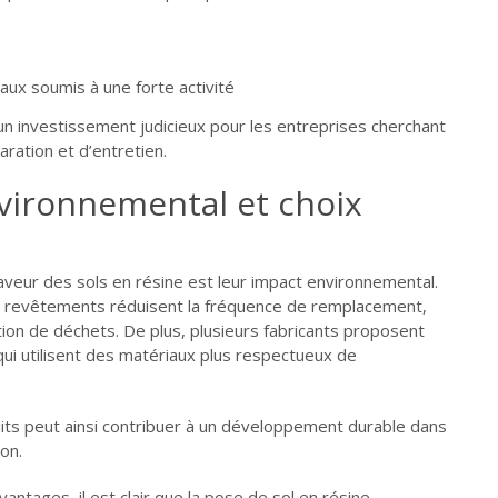
ux soumis à une forte activité
un investissement judicieux pour les entreprises cherchant
aration et d’entretien.
vironnemental et choix
veur des sols en résine est leur impact environnemental.
s revêtements réduisent la fréquence de remplacement,
tion de déchets. De plus, plusieurs fabricants proposent
ui utilisent des matériaux plus respectueux de
uits peut ainsi contribuer à un développement durable dans
ion.
antages, il est clair que la pose de sol en résine