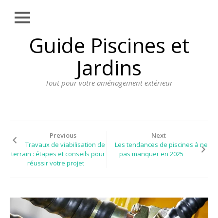
Close
Skip
Guide Piscines et
AMÉNAGEMENT
to
EXTÉRIEUR
content
Jardins
BORDURE
Tout pour votre aménagement extérieur
CLÔTURE
ECLAIRAGE
PLANTES ET
PLANTATIONS
Previous
Next
Travaux de viabilisation de
Les tendances de piscines à ne
REVÊTEMENT
terrain : étapes et conseils pour
pas manquer en 2025
réussir votre projet
SPA ET JACUZZI
TERRASSE
DOSSIER