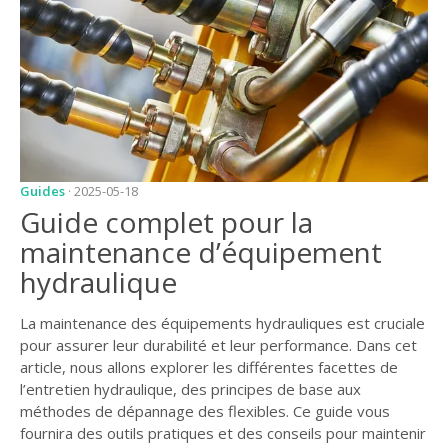
JARDIN
CONSEILS ET
ASTUCES
GUIDES
JARDIN
ENTRETIEN
Guides
· 2025-05-18
Guide complet pour la
PISCINE
maintenance d’équipement
ENTRETIEN
hydraulique
PARTENAIRES
La maintenance des équipements hydrauliques est cruciale
LIGNE JARDIN
pour assurer leur durabilité et leur performance. Dans cet
article, nous allons explorer les différentes facettes de
INFO PAYSAGISTE
l’entretien hydraulique, des principes de base aux
GUIDE JARDIN ET
méthodes de dépannage des flexibles. Ce guide vous
PAYSAGE
fournira des outils pratiques et des conseils pour maintenir