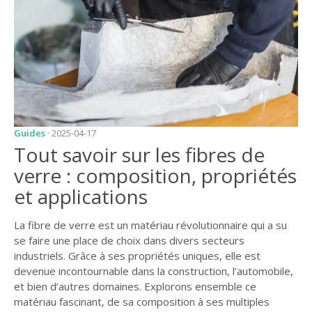
JARDIN
CONSEILS ET
ASTUCES
GUIDES
JARDIN
ENTRETIEN
Guides
· 2025-04-17
Tout savoir sur les fibres de
PISCINE
verre : composition, propriétés
ENTRETIEN
et applications
PARTENAIRES
La fibre de verre est un matériau révolutionnaire qui a su
LIGNE JARDIN
se faire une place de choix dans divers secteurs
industriels. Grâce à ses propriétés uniques, elle est
INFO PAYSAGISTE
devenue incontournable dans la construction, l’automobile,
GUIDE JARDIN ET
et bien d’autres domaines. Explorons ensemble ce
PAYSAGE
matériau fascinant, de sa composition à ses multiples