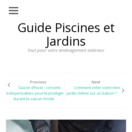
Close
Skip
Guide Piscines et
AMÉNAGEMENT
to
EXTÉRIEUR
content
Jardins
BORDURE
Tout pour votre aménagement extérieur
CLÔTURE
ECLAIRAGE
PLANTES ET
PLANTATIONS
Previous
Next
Gazon d’hiver : conseils
Comment créer votre mini-
REVÊTEMENT
indispensables pour le protéger
Jardin même sur un balcon ?
durant la saison froide
SPA ET JACUZZI
TERRASSE
DOSSIER