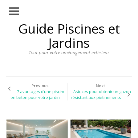
Close
Skip
Guide Piscines et
AMÉNAGEMENT
to
EXTÉRIEUR
content
Jardins
BORDURE
Tout pour votre aménagement extérieur
CLÔTURE
ECLAIRAGE
PLANTES ET
PLANTATIONS
Previous
Next
7 avantages d’une piscine
Astuces pour obtenir un gazon
REVÊTEMENT
en béton pour votre jardin
résistant aux piétinements
SPA ET JACUZZI
TERRASSE
DOSSIER