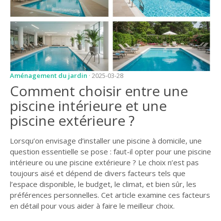
JARDIN
CONSEILS ET
ASTUCES
GUIDES
JARDIN
Aménagement du jardin
· 2025-03-28
Comment choisir entre une
ENTRETIEN
piscine intérieure et une
PISCINE
piscine extérieure ?
ENTRETIEN
Lorsqu’on envisage d’installer une piscine à domicile, une
PARTENAIRES
question essentielle se pose : faut-il opter pour une piscine
intérieure ou une piscine extérieure ? Le choix n’est pas
LIGNE JARDIN
toujours aisé et dépend de divers facteurs tels que
INFO PAYSAGISTE
l’espace disponible, le budget, le climat, et bien sûr, les
préférences personnelles. Cet article examine ces facteurs
GUIDE JARDIN ET
en détail pour vous aider à faire le meilleur choix.
PAYSAGE