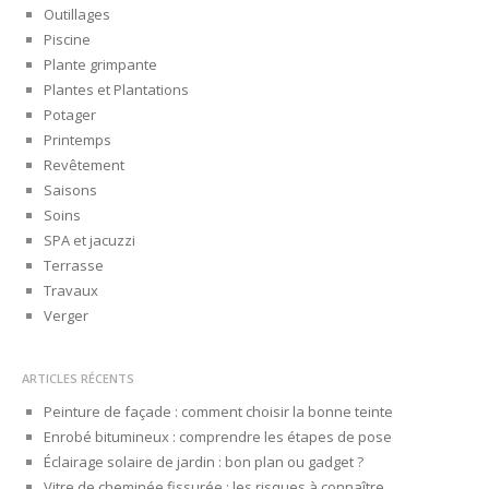
Outillages
Piscine
Plante grimpante
Plantes et Plantations
Potager
Printemps
Revêtement
Saisons
Soins
SPA et jacuzzi
Terrasse
Travaux
Verger
ARTICLES RÉCENTS
Peinture de façade : comment choisir la bonne teinte
Enrobé bitumineux : comprendre les étapes de pose
Éclairage solaire de jardin : bon plan ou gadget ?
Vitre de cheminée fissurée : les risques à connaître