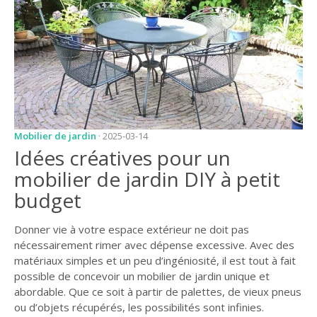
JARDIN
CONSEILS ET
ASTUCES
GUIDES
JARDIN
ENTRETIEN
Mobilier de jardin
· 2025-03-14
Idées créatives pour un
PISCINE
mobilier de jardin DIY à petit
ENTRETIEN
budget
PARTENAIRES
Donner vie à votre espace extérieur ne doit pas
LIGNE JARDIN
nécessairement rimer avec dépense excessive. Avec des
matériaux simples et un peu d’ingéniosité, il est tout à fait
INFO PAYSAGISTE
possible de concevoir un mobilier de jardin unique et
GUIDE JARDIN ET
abordable. Que ce soit à partir de palettes, de vieux pneus
PAYSAGE
ou d’objets récupérés, les possibilités sont infinies.