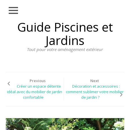
Close
Skip
Guide Piscines et
AMÉNAGEMENT
to
EXTÉRIEUR
content
Jardins
BORDURE
Tout pour votre aménagement extérieur
CLÔTURE
ECLAIRAGE
PLANTES ET
PLANTATIONS
Previous
Next
Créer un espace détente
Décoration et accessoires :
REVÊTEMENT
idéal avec du mobilier de jardin
comment sublimer votre mobilier
confortable
de jardin ?
SPA ET JACUZZI
TERRASSE
DOSSIER