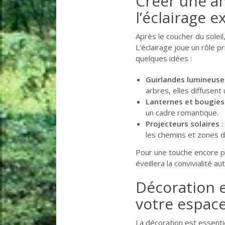
Créer une a
l’éclairage e
Après le coucher du soleil
L’éclairage joue un rôle p
quelques idées :
Guirlandes lumineuse
arbres, elles diffusent
Lanternes et bougies
un cadre romantique.
Projecteurs solaires
:
les chemins et zones d
Pour une touche encore pl
éveillera la convivialité a
Décoration e
votre espac
La décoration est essentie