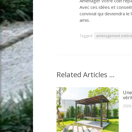
Aménager votre coin repas
Avec ces idées et conseils
convivial qui deviendra le
amis.
Tagged:
aménagement extéri
Related Articles …
Une
véri
2026