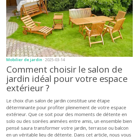
JARDIN
CONSEILS ET
ASTUCES
GUIDES
JARDIN
ENTRETIEN
Mobilier de jardin
· 2025-03-14
Comment choisir le salon de
PISCINE
jardin idéal pour votre espace
ENTRETIEN
extérieur ?
PARTENAIRES
Le choix d’un salon de jardin constitue une étape
LIGNE JARDIN
déterminante pour profiter pleinement de votre espace
extérieur. Que ce soit pour des moments de détente en
INFO PAYSAGISTE
solo ou des soirées animées entre amis, un ensemble bien
GUIDE JARDIN ET
pensé saura transformer votre jardin, terrasse ou balcon
PAYSAGE
en un véritable lieu de détente. Dans cet article, nous vous