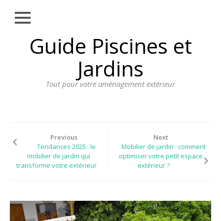
Close
Skip
Guide Piscines et
AMÉNAGEMENT
to
EXTÉRIEUR
content
Jardins
BORDURE
Tout pour votre aménagement extérieur
CLÔTURE
ECLAIRAGE
PLANTES ET
PLANTATIONS
Previous
Next
Tendances 2025 : le
Mobilier de jardin : comment
REVÊTEMENT
mobilier de jardin qui
optimiser votre petit espace
transforme votre extérieur
extérieur ?
SPA ET JACUZZI
TERRASSE
DOSSIER