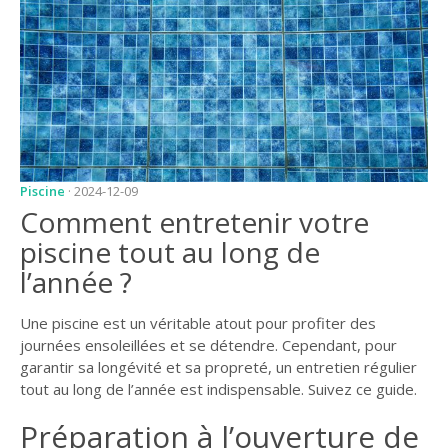
JARDIN
CONSEILS ET
ASTUCES
GUIDES
JARDIN
ENTRETIEN
Piscine
· 2024-12-09
Comment entretenir votre
PISCINE
piscine tout au long de
ENTRETIEN
l’année ?
PARTENAIRES
Une piscine est un véritable atout pour profiter des
LIGNE JARDIN
journées ensoleillées et se détendre. Cependant, pour
garantir sa longévité et sa propreté, un entretien régulier
INFO PAYSAGISTE
tout au long de l’année est indispensable. Suivez ce guide.
GUIDE JARDIN ET
Préparation à l’ouverture de
PAYSAGE