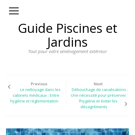
Close
Skip
Guide Piscines et
AMÉNAGEMENT
to
EXTÉRIEUR
content
Jardins
BORDURE
Tout pour votre aménagement extérieur
CLÔTURE
ECLAIRAGE
PLANTES ET
PLANTATIONS
Previous
Next
Le nettoyage dans les
Débouchage de canalisations :
REVÊTEMENT
cabinets médicaux : Entre
Une nécessité pour préserver
hygiène et réglementation
l’hygiène et éviter les
SPA ET JACUZZI
désagréments
TERRASSE
DOSSIER