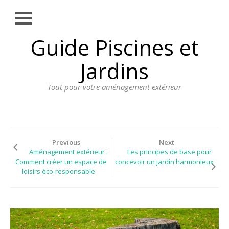
Close
Skip
Guide Piscines et
AMÉNAGEMENT
to
EXTÉRIEUR
content
Jardins
BORDURE
Tout pour votre aménagement extérieur
CLÔTURE
ECLAIRAGE
PLANTES ET
PLANTATIONS
Previous
Next
Aménagement extérieur :
Les principes de base pour
REVÊTEMENT
Comment créer un espace de
concevoir un jardin harmonieux
loisirs éco-responsable
SPA ET JACUZZI
TERRASSE
DOSSIER