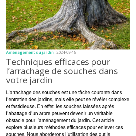
JARDIN
CONSEILS ET
ASTUCES
GUIDES
JARDIN
Aménagement du jardin
· 2024-09-16
ENTRETIEN
Techniques efficaces pour
PISCINE
l’arrachage de souches dans
votre jardin
ENTRETIEN
PARTENAIRES
L’arrachage des souches est une tâche courante dans
l’entretien des jardins, mais elle peut se révéler complexe
LIGNE JARDIN
et fastidieuse. En effet, les souches laissées après
INFO PAYSAGISTE
l’abattage d’un arbre peuvent devenir un véritable
obstacle pour l’aménagement du jardin. Cet article
GUIDE JARDIN ET
explore plusieurs méthodes efficaces pour enlever ces
PAYSAGE
souches. Nous aborderons l’utilisation des outils